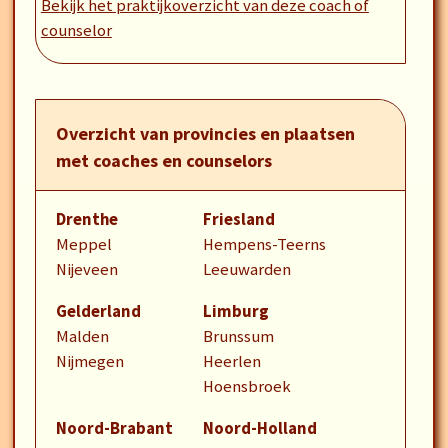
Ik kan je helpen met het maken van andere keuzes
Bekijk het praktijkoverzicht van deze coach of
en ondersteunen bij het vinden van jouw passie.
counselor
Deze ondersteuning en begeleiding of therapie is
gericht op ongewenste, pijnlijke, ongemakkelijke
of moeilijke situaties. Deze situaties kunnen leiden
Overzicht van provincies en plaatsen
tot een vorm van algehele zinloosheid, tot het
met coaches en counselors
ervaren van een algehele leegte van het leven. Ik
kan je helpen om weer in balans te komen en jouw
Drenthe
Friesland
Levensreis weer zinvol verder te vervolgen
Meppel
Hempens-Teerns
Nijeveen
Leeuwarden
Gelderland
Limburg
Malden
Brunssum
Nijmegen
Heerlen
Hoensbroek
Noord-Brabant
Noord-Holland