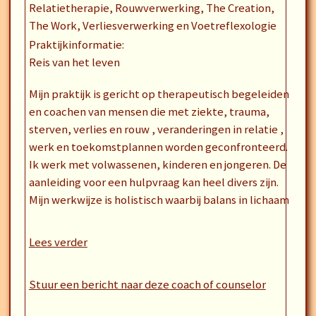
Relatietherapie, Rouwverwerking, The Creation,
The Work, Verliesverwerking en Voetreflexologie
Praktijkinformatie:
Reis van het leven
Mijn praktijk is gericht op therapeutisch begeleiden
en coachen van mensen die met ziekte, trauma,
sterven, verlies en rouw , veranderingen in relatie ,
werk en toekomstplannen worden geconfronteerd.
Ik werk met volwassenen, kinderen en jongeren. De
aanleiding voor een hulpvraag kan heel divers zijn.
Mijn werkwijze is holistisch waarbij balans in lichaam
geest en ziel steeds aandacht krijgen.
Lees verder
Ik ondersteun en begeleid je bij de verwerking van
moeilijke levenservaringen en -vraagstukken en
trauma's
Stuur een bericht naar deze coach of counselor